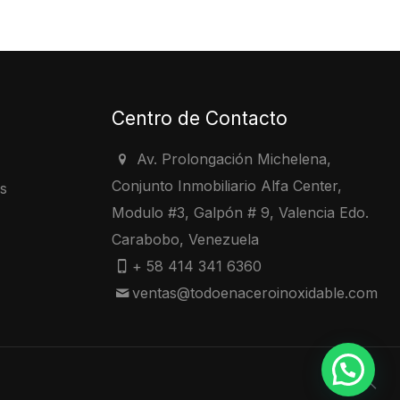
Centro de Contacto
Av. Prolongación Michelena,
Conjunto Inmobiliario Alfa Center,
s
Modulo #3, Galpón # 9, Valencia Edo.
s
Carabobo, Venezuela
+ 58 414 341 6360
ventas@todoenaceroinoxidable.com