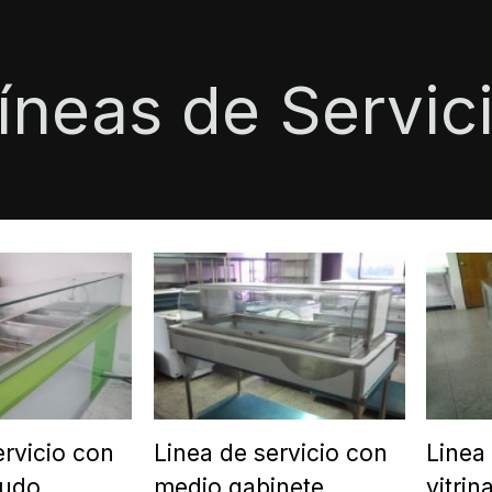
íneas de Servic
ervicio con
Linea de servicio con
Linea
nudo
medio gabinete
vitrin