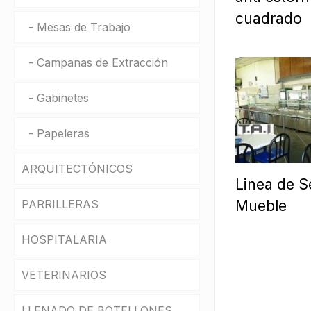
cuadrado
Mesas de Trabajo
Campanas de Extracción
Gabinetes
Papeleras
ARQUITECTÓNICOS
Linea de S
Mueble
PARRILLERAS
Especiales
HOSPITALARIA
Mesas Modernas
VETERINARIOS
Topes Encimeros
LLENADO DE BOTELLONES
Escritorios y Oficinas