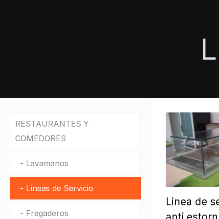
L
RESTAURANTES Y
COMEDORES
Lavamanos
Líneas de Servicio
Linea de s
Fregaderos
anti estor