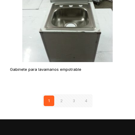
Gabinete para lavamanos empotrable
1
2
3
4